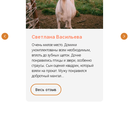
Эдуард
Отличное и уютное место для семейного
,
отдыха. Посреди леса, вдали от городской
суеты. Очень приветливый и
о
отзывчивый персонал. Уютные, чистые
ый
домики на разное кол-во человек, все
необходимое есть в доме...
Весь отзыв